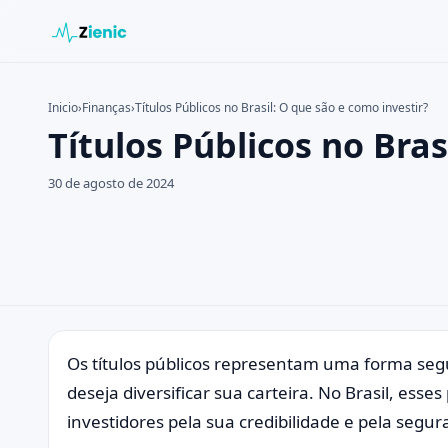
Inicio
›
Finanças
›
Títulos Públicos no Brasil: O que são e como investir?
Títulos Públicos no Bras
Buscar en el sitio
Buscar:
30 de agosto de 2024
Pulsa Enter para buscar o ESC para cerrar.
Os títulos públicos representam uma forma seg
deseja diversificar sua carteira. No Brasil, ess
investidores pela sua credibilidade e pela segu