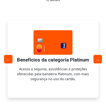
By:
Quiz MCA
Benefícios da categoria Platinum
Acesso a seguros, assistências e proteções
Ac
oferecidas pela bandeira Platinum, com mais
s
segurança no uso do cartão.
is.