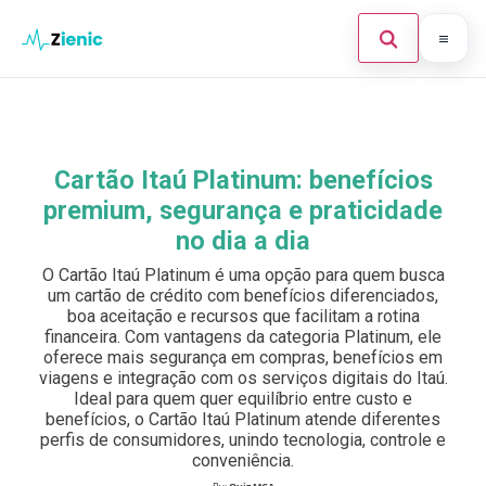
Abrir búsque
Ir para o conteúdo
Início
Buscar en el sitio
×
Finanças
Cartão Itaú Platinum: benefícios
Buscar:
premium, segurança e praticidade
Investimento
no dia a dia
Cartões de Crédito
Pulsa Enter para buscar o ESC para cerrar.
O Cartão Itaú Platinum é uma opção para quem busca
um cartão de crédito com benefícios diferenciados,
Legal
boa aceitação e recursos que facilitam a rotina
financeira. Com vantagens da categoria Platinum, ele
oferece mais segurança em compras, benefícios em
viagens e integração com os serviços digitais do Itaú.
Ideal para quem quer equilíbrio entre custo e
benefícios, o Cartão Itaú Platinum atende diferentes
perfis de consumidores, unindo tecnologia, controle e
conveniência.