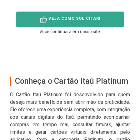
thumb_up
VEJA COMO SOLICITAR!
Você continuará em nosso site.
Conheça o Cartão Itaú Platinum
O Cartão Itaú Platinum foi desenvolvido para quem
deseja mais benefícios sem abrir mão da praticidade.
Ele oferece uma experiência completa, com integração
aos canais digitais do Itaú, permitindo acompanhar
compras em tempo real, consultar faturas, ajustar
limites e gerar cartões virtuais diretamente pelo
aplicativo. Com a categoria Platinum, o cartão