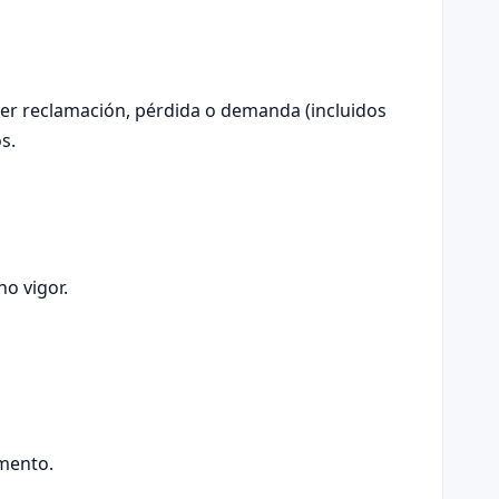
uier reclamación, pérdida o demanda (incluidos
s.
no vigor.
umento.