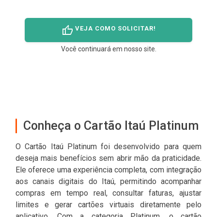
thumb_up
VEJA COMO SOLICITAR!
Você continuará em nosso site.
Conheça o Cartão Itaú Platinum
O Cartão Itaú Platinum foi desenvolvido para quem
deseja mais benefícios sem abrir mão da praticidade.
Ele oferece uma experiência completa, com integração
aos canais digitais do Itaú, permitindo acompanhar
compras em tempo real, consultar faturas, ajustar
limites e gerar cartões virtuais diretamente pelo
aplicativo. Com a categoria Platinum, o cartão