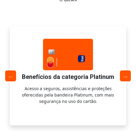
By:
Quiz MCA
Benefícios da categoria Platinum
Acesso a seguros, assistências e proteções
Ac
oferecidas pela bandeira Platinum, com mais
s
segurança no uso do cartão.
is.