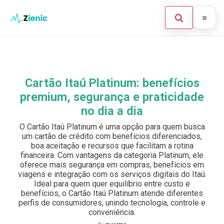
Abrir búsque
Ir para o conteúdo
Início
Buscar en el sitio
×
Finanças
Cartão Itaú Platinum: benefícios
Buscar:
premium, segurança e praticidade
Investimento
no dia a dia
Cartões de Crédito
Pulsa Enter para buscar o ESC para cerrar.
O Cartão Itaú Platinum é uma opção para quem busca
um cartão de crédito com benefícios diferenciados,
Legal
boa aceitação e recursos que facilitam a rotina
financeira. Com vantagens da categoria Platinum, ele
oferece mais segurança em compras, benefícios em
viagens e integração com os serviços digitais do Itaú.
Ideal para quem quer equilíbrio entre custo e
benefícios, o Cartão Itaú Platinum atende diferentes
perfis de consumidores, unindo tecnologia, controle e
conveniência.