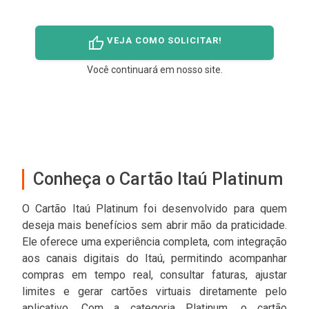
thumb_up
VEJA COMO SOLICITAR!
Você continuará em nosso site.
Conheça o Cartão Itaú Platinum
O Cartão Itaú Platinum foi desenvolvido para quem
deseja mais benefícios sem abrir mão da praticidade.
Ele oferece uma experiência completa, com integração
aos canais digitais do Itaú, permitindo acompanhar
compras em tempo real, consultar faturas, ajustar
limites e gerar cartões virtuais diretamente pelo
aplicativo. Com a categoria Platinum, o cartão