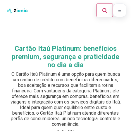
Abrir búsque
Ir para o conteúdo
Início
Buscar en el sitio
×
Finanças
Cartão Itaú Platinum: benefícios
Buscar:
premium, segurança e praticidade
Investimento
no dia a dia
Cartões de Crédito
Pulsa Enter para buscar o ESC para cerrar.
O Cartão Itaú Platinum é uma opção para quem busca
um cartão de crédito com benefícios diferenciados,
Legal
boa aceitação e recursos que facilitam a rotina
financeira. Com vantagens da categoria Platinum, ele
oferece mais segurança em compras, benefícios em
viagens e integração com os serviços digitais do Itaú.
Ideal para quem quer equilíbrio entre custo e
benefícios, o Cartão Itaú Platinum atende diferentes
perfis de consumidores, unindo tecnologia, controle e
conveniência.