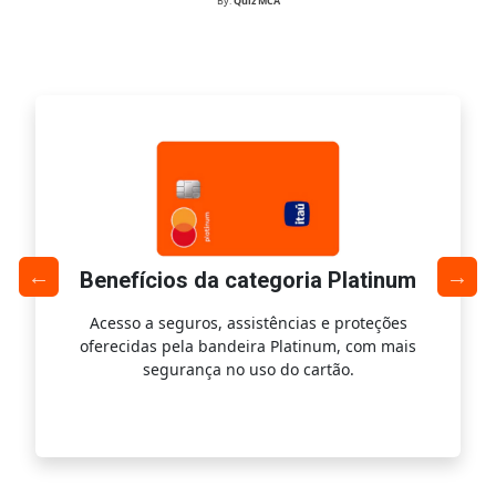
By:
Quiz MCA
Benefícios da categoria Platinum
Acesso a seguros, assistências e proteções
Ac
oferecidas pela bandeira Platinum, com mais
s
segurança no uso do cartão.
is.