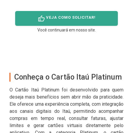
thumb_up
VEJA COMO SOLICITAR!
Você continuará em nosso site.
Conheça o Cartão Itaú Platinum
O Cartão Itaú Platinum foi desenvolvido para quem
deseja mais benefícios sem abrir mão da praticidade.
Ele oferece uma experiência completa, com integração
aos canais digitais do Itaú, permitindo acompanhar
compras em tempo real, consultar faturas, ajustar
limites e gerar cartões virtuais diretamente pelo
aplicativo. Com a categoria Platinum, o cartão