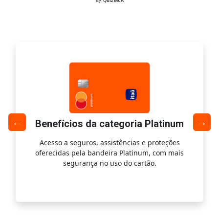
By:
Quiz MCA
Benefícios da categoria Platinum
Acesso a seguros, assistências e proteções
Ac
oferecidas pela bandeira Platinum, com mais
s
segurança no uso do cartão.
is.