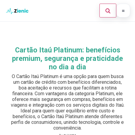
Abrir búsque
Ir para o conteúdo
Início
Buscar en el sitio
×
Finanças
Cartão Itaú Platinum: benefícios
Buscar:
premium, segurança e praticidade
Investimento
no dia a dia
Cartões de Crédito
Pulsa Enter para buscar o ESC para cerrar.
O Cartão Itaú Platinum é uma opção para quem busca
um cartão de crédito com benefícios diferenciados,
Legal
boa aceitação e recursos que facilitam a rotina
financeira. Com vantagens da categoria Platinum, ele
oferece mais segurança em compras, benefícios em
viagens e integração com os serviços digitais do Itaú.
Ideal para quem quer equilíbrio entre custo e
benefícios, o Cartão Itaú Platinum atende diferentes
perfis de consumidores, unindo tecnologia, controle e
conveniência.