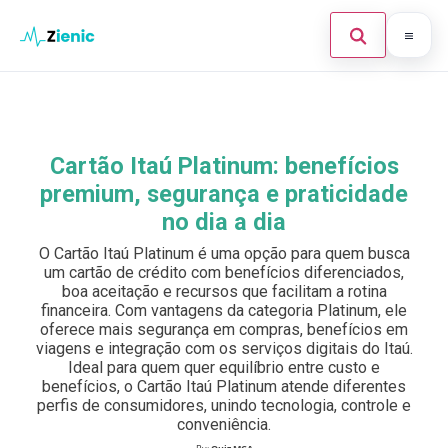
Abrir búsque
Ir para o conteúdo
Início
Buscar en el sitio
×
Finanças
Cartão Itaú Platinum: benefícios
Buscar:
premium, segurança e praticidade
Investimento
no dia a dia
Cartões de Crédito
Pulsa Enter para buscar o ESC para cerrar.
O Cartão Itaú Platinum é uma opção para quem busca
um cartão de crédito com benefícios diferenciados,
Legal
boa aceitação e recursos que facilitam a rotina
financeira. Com vantagens da categoria Platinum, ele
oferece mais segurança em compras, benefícios em
viagens e integração com os serviços digitais do Itaú.
Ideal para quem quer equilíbrio entre custo e
benefícios, o Cartão Itaú Platinum atende diferentes
perfis de consumidores, unindo tecnologia, controle e
conveniência.