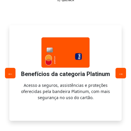
By:
Quiz MCA
Benefícios da categoria Platinum
Acesso a seguros, assistências e proteções
Ac
oferecidas pela bandeira Platinum, com mais
s
segurança no uso do cartão.
is.