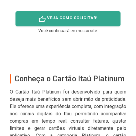
thumb_up
VEJA COMO SOLICITAR!
Você continuará em nosso site.
Conheça o Cartão Itaú Platinum
O Cartão Itaú Platinum foi desenvolvido para quem
deseja mais benefícios sem abrir mão da praticidade.
Ele oferece uma experiência completa, com integração
aos canais digitais do Itaú, permitindo acompanhar
compras em tempo real, consultar faturas, ajustar
limites e gerar cartões virtuais diretamente pelo
aplicativo. Com a categoria Platinum, o cartão