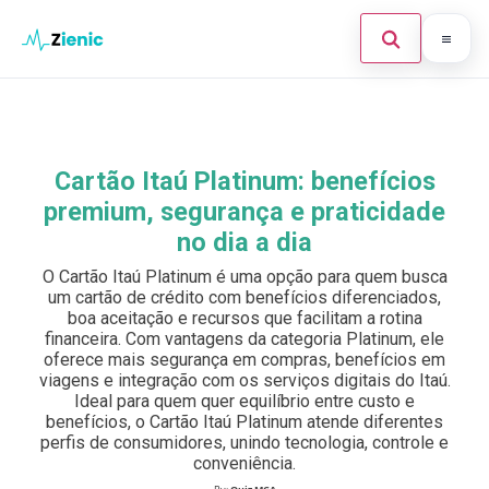
Abrir búsque
Ir para o conteúdo
Início
Buscar en el sitio
×
Finanças
Cartão Itaú Platinum: benefícios
Buscar:
premium, segurança e praticidade
Investimento
no dia a dia
Cartões de Crédito
Pulsa Enter para buscar o ESC para cerrar.
O Cartão Itaú Platinum é uma opção para quem busca
um cartão de crédito com benefícios diferenciados,
Legal
boa aceitação e recursos que facilitam a rotina
financeira. Com vantagens da categoria Platinum, ele
oferece mais segurança em compras, benefícios em
viagens e integração com os serviços digitais do Itaú.
Ideal para quem quer equilíbrio entre custo e
benefícios, o Cartão Itaú Platinum atende diferentes
perfis de consumidores, unindo tecnologia, controle e
conveniência.