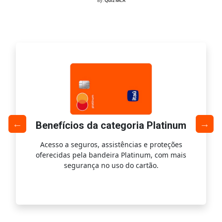
By:
Quiz MCA
Benefícios da categoria Platinum
Acesso a seguros, assistências e proteções
Ac
oferecidas pela bandeira Platinum, com mais
s
segurança no uso do cartão.
is.