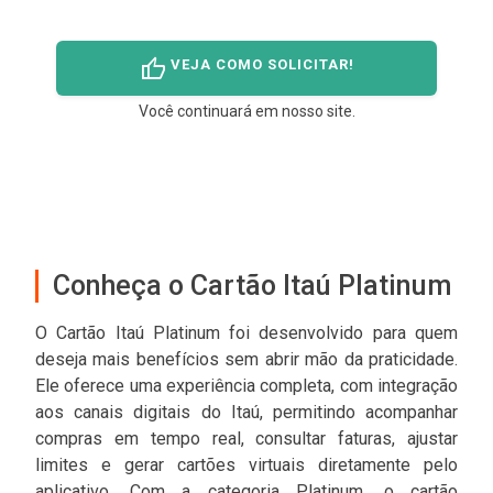
thumb_up
VEJA COMO SOLICITAR!
Você continuará em nosso site.
Conheça o Cartão Itaú Platinum
O Cartão Itaú Platinum foi desenvolvido para quem
deseja mais benefícios sem abrir mão da praticidade.
Ele oferece uma experiência completa, com integração
aos canais digitais do Itaú, permitindo acompanhar
compras em tempo real, consultar faturas, ajustar
limites e gerar cartões virtuais diretamente pelo
aplicativo. Com a categoria Platinum, o cartão