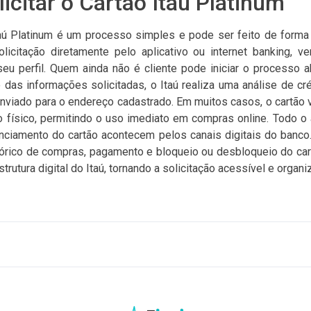
icitar o Cartão Itaú Platinum
taú Platinum é um processo simples e pode ser feito de forma d
licitação diretamente pelo aplicativo ou internet banking, v
seu perfil. Quem ainda não é cliente pode iniciar o processo 
 das informações solicitadas, o Itaú realiza uma análise de cré
enviado para o endereço cadastrado. Em muitos casos, o cartão vi
o físico, permitindo o uso imediato em compras online. Todo 
enciamento do cartão acontecem pelos canais digitais do banco. 
istórico de compras, pagamento e bloqueio ou desbloqueio do car
trutura digital do Itaú, tornando a solicitação acessível e organi