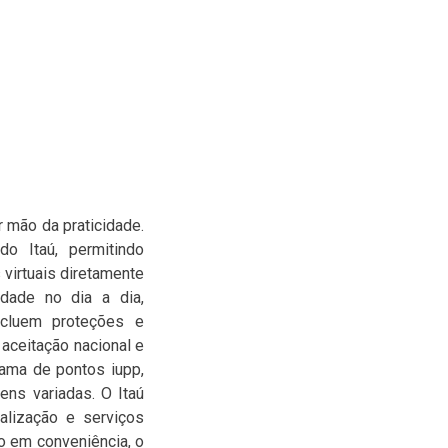
 mão da praticidade.
o Itaú, permitindo
 virtuais diretamente
idade no dia a dia,
ncluem proteções e
 aceitação nacional e
rama de pontos iupp,
ens variadas. O Itaú
alização e serviços
o em conveniência, o