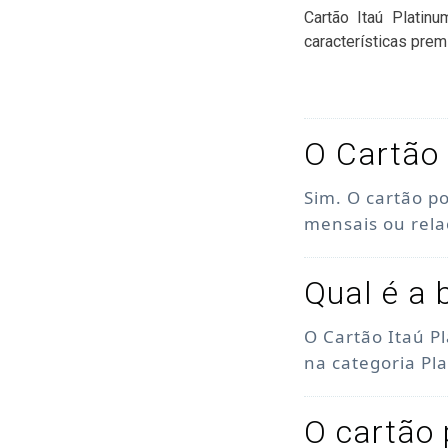
Cartão Itaú Platin
características prem
O Cartão 
Sim. O cartão p
mensais ou rel
Qual é a 
O Cartão Itaú P
na categoria Pl
O cartão 