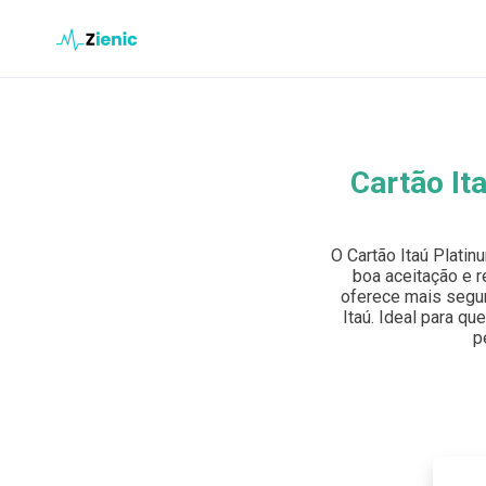
Ir para o conteúdo
Buscar en el sitio
Cartão It
Buscar:
O Cartão Itaú Plati
Pulsa Enter para buscar o ESC para cerrar.
boa aceitação e r
oferece mais segur
Itaú. Ideal para qu
p