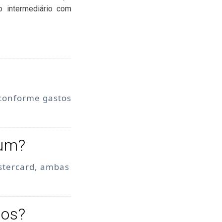
o intermediário com
 conforme gastos
num?
stercard, ambas
tos?