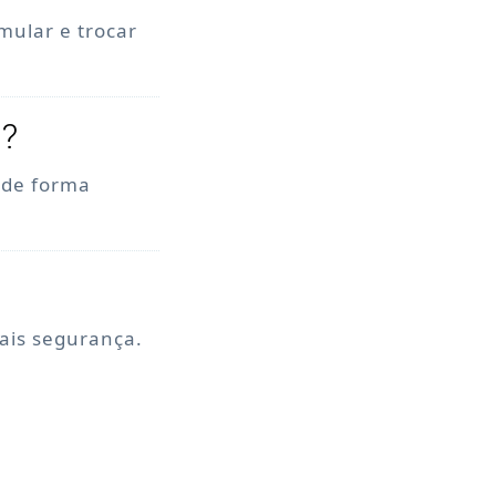
mular e trocar
o?
, de forma
mais segurança.