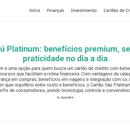
Início
Finanças
Investimento
Cartões de Cr
×
aú Platinum: benefícios premium, s
praticidade no dia a dia
num é uma opção para quem busca um cartão de crédito com benef
ecursos que facilitam a rotina financeira. Com vantagens da categ
ança em compras, benefícios em viagens e integração com os s
em quer equilíbrio entre custo e benefícios, o Cartão Itaú Platin
erfis de consumidores, unindo tecnologia, controle e conveniênci
By:
Quiz MCA