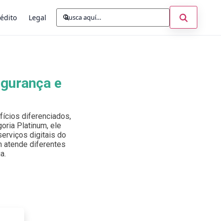
Buscar:
Abrir búsq
édito
Legal
egurança e
ícios diferenciados,
oria Platinum, ele
erviços digitais do
um atende diferentes
a.