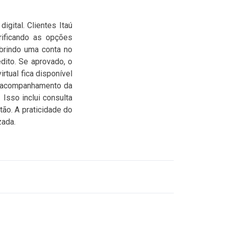
igital. Clientes Itaú
erificando as opções
abrindo uma conta no
dito. Se aprovado, o
rtual fica disponível
o acompanhamento da
Isso inclui consulta
tão. A praticidade do
zada.