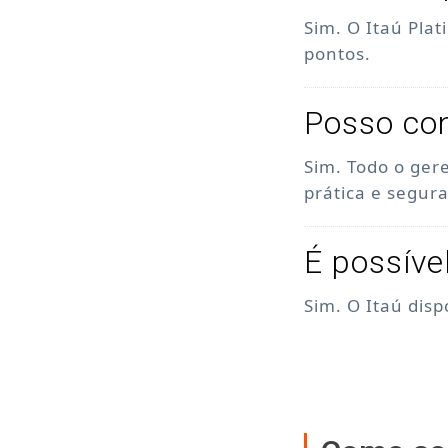
Sim. O Itaú Pla
pontos.
Posso con
Sim. Todo o ger
prática e segura
É possíve
Sim. O Itaú dis