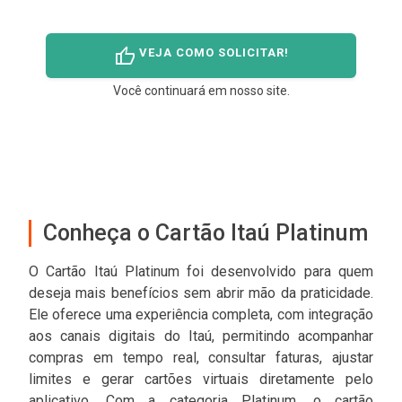
thumb_up
VEJA COMO SOLICITAR!
Você continuará em nosso site.
Conheça o Cartão Itaú Platinum
O Cartão Itaú Platinum foi desenvolvido para quem
deseja mais benefícios sem abrir mão da praticidade.
Ele oferece uma experiência completa, com integração
aos canais digitais do Itaú, permitindo acompanhar
compras em tempo real, consultar faturas, ajustar
limites e gerar cartões virtuais diretamente pelo
aplicativo. Com a categoria Platinum, o cartão