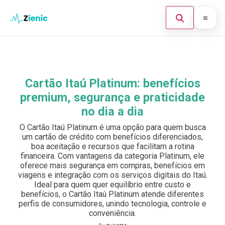
Abrir búsque
Ir para o conteúdo
Início
Buscar en el sitio
×
Finanças
Cartão Itaú Platinum: benefícios
Buscar:
premium, segurança e praticidade
Investimento
no dia a dia
Cartões de Crédito
Pulsa Enter para buscar o ESC para cerrar.
O Cartão Itaú Platinum é uma opção para quem busca
um cartão de crédito com benefícios diferenciados,
Legal
boa aceitação e recursos que facilitam a rotina
financeira. Com vantagens da categoria Platinum, ele
oferece mais segurança em compras, benefícios em
viagens e integração com os serviços digitais do Itaú.
Ideal para quem quer equilíbrio entre custo e
benefícios, o Cartão Itaú Platinum atende diferentes
perfis de consumidores, unindo tecnologia, controle e
conveniência.