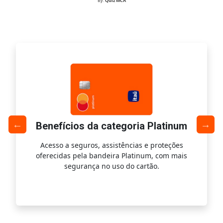
By:
Quiz MCA
Benefícios da categoria Platinum
Acesso a seguros, assistências e proteções
Ac
oferecidas pela bandeira Platinum, com mais
s
segurança no uso do cartão.
is.