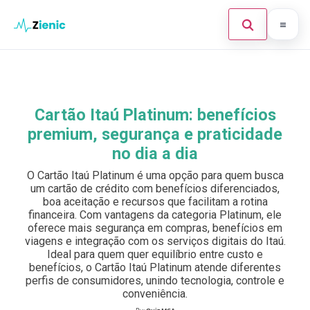
Abrir búsque
Ir para o conteúdo
Início
Buscar en el sitio
×
Finanças
Cartão Itaú Platinum: benefícios
Buscar:
premium, segurança e praticidade
Investimento
no dia a dia
Cartões de Crédito
Pulsa Enter para buscar o ESC para cerrar.
O Cartão Itaú Platinum é uma opção para quem busca
um cartão de crédito com benefícios diferenciados,
Legal
boa aceitação e recursos que facilitam a rotina
financeira. Com vantagens da categoria Platinum, ele
oferece mais segurança em compras, benefícios em
viagens e integração com os serviços digitais do Itaú.
Ideal para quem quer equilíbrio entre custo e
benefícios, o Cartão Itaú Platinum atende diferentes
perfis de consumidores, unindo tecnologia, controle e
conveniência.