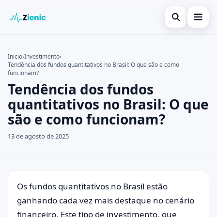
Abrir búsqued
Início
Inicio
›
Investimento
›
Tendência dos fundos quantitativos no Brasil: O que são e como
Buscar en el sitio
Finanças
×
funcionam?
Tendência dos fundos
Buscar:
Investimento
quantitativos no Brasil: O que
Pulsa Enter para buscar o ESC para cerrar.
Cartões de Crédito
são e como funcionam?
Legal
13 de agosto de 2025
Os fundos quantitativos no Brasil estão
ganhando cada vez mais destaque no cenário
financeiro. Este tipo de investimento, que