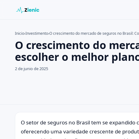
Inicio
›
Investimento
›
O crescimento do mercado de seguros no Brasil: Co
O crescimento do merca
Buscar en el sitio
Buscar:
escolher o melhor plano
Pulsa Enter para buscar o ESC para cerrar.
2 de junio de 2025
O setor de seguros no Brasil tem se expandido
oferecendo uma variedade crescente de produtos