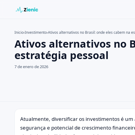
Inicio
›
Investimento
›
Ativos alternativos no Brasil: onde eles cabem na e
Ativos alternativos no 
Buscar en el sitio
Buscar:
estratégia pessoal
Pulsa Enter para buscar o ESC para cerrar.
7 de enero de 2026
Atualmente, diversificar os investimentos é u
segurança e potencial de crescimento financei