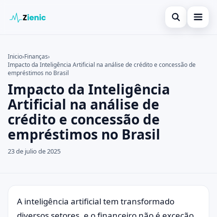
Abrir búsqued
Início
Inicio
›
Finanças
›
Impacto da Inteligência Artificial na análise de crédito e concessão de
Buscar en el sitio
Finanças
×
empréstimos no Brasil
Impacto da Inteligência
Buscar:
Investimento
Artificial na análise de
Pulsa Enter para buscar o ESC para cerrar.
Cartões de Crédito
crédito e concessão de
empréstimos no Brasil
Legal
23 de julio de 2025
A inteligência artificial tem transformado
diversos setores, e o financeiro não é exceção.