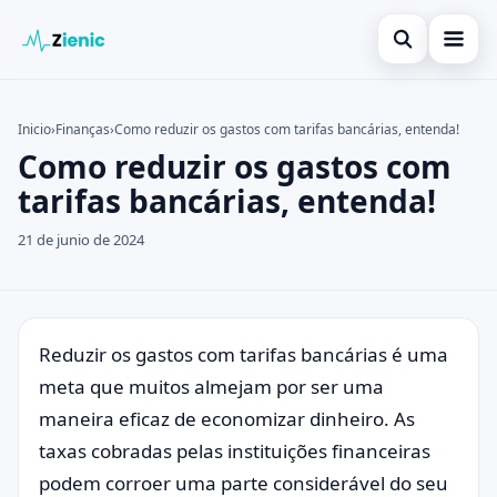
Abrir búsqued
Início
Inicio
›
Finanças
›
Como reduzir os gastos com tarifas bancárias, entenda!
Como reduzir os gastos com
Buscar en el sitio
Finanças
×
tarifas bancárias, entenda!
Buscar:
Investimento
21 de junio de 2024
Pulsa Enter para buscar o ESC para cerrar.
Cartões de Crédito
Legal
Reduzir os gastos com tarifas bancárias é uma
meta que muitos almejam por ser uma
maneira eficaz de economizar dinheiro. As
taxas cobradas pelas instituições financeiras
podem corroer uma parte considerável do seu