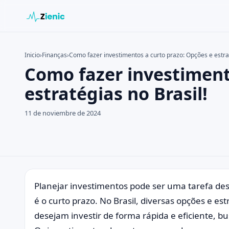
Inicio
›
Finanças
›
Como fazer investimentos a curto prazo: Opções e estrat
Como fazer investiment
Buscar en el sitio
Buscar:
estratégias no Brasil!
Pulsa Enter para buscar o ESC para cerrar.
11 de noviembre de 2024
Planejar investimentos pode ser uma tarefa de
é o curto prazo. No Brasil, diversas opções e es
desejam investir de forma rápida e eficiente, 