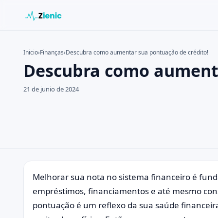
Inicio
›
Finanças
›
Descubra como aumentar sua pontuação de crédito!
Descubra como aumenta
Buscar en el sitio
Buscar:
21 de junio de 2024
Pulsa Enter para buscar o ESC para cerrar.
Melhorar sua nota no sistema financeiro é fun
empréstimos, financiamentos e até mesmo conse
pontuação é um reflexo da sua saúde financeira