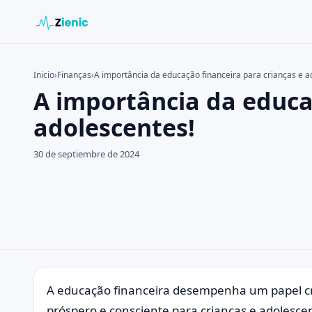
Inicio
›
Finanças
›
A importância da educação financeira para crianças e a
A importância da educa
Buscar en el sitio
Buscar:
adolescentes!
Pulsa Enter para buscar o ESC para cerrar.
30 de septiembre de 2024
A educação financeira desempenha um papel cr
próspero e consciente para crianças e adolesc