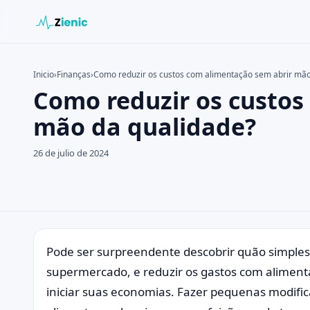
Inicio
›
Finanças
›
Como reduzir os custos com alimentação sem abrir mão
Como reduzir os custos
Buscar en el sitio
Buscar:
mão da qualidade?
Pulsa Enter para buscar o ESC para cerrar.
26 de julio de 2024
Pode ser surpreendente descobrir quão simple
supermercado, e reduzir os gastos com aliment
iniciar suas economias. Fazer pequenas modif