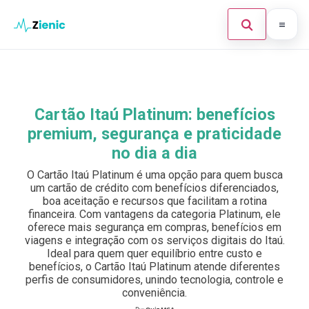
Abrir búsque
Ir para o conteúdo
Início
Buscar en el sitio
×
Finanças
Cartão Itaú Platinum: benefícios
Buscar:
premium, segurança e praticidade
Investimento
no dia a dia
Cartões de Crédito
Pulsa Enter para buscar o ESC para cerrar.
O Cartão Itaú Platinum é uma opção para quem busca
um cartão de crédito com benefícios diferenciados,
Legal
boa aceitação e recursos que facilitam a rotina
financeira. Com vantagens da categoria Platinum, ele
oferece mais segurança em compras, benefícios em
viagens e integração com os serviços digitais do Itaú.
Ideal para quem quer equilíbrio entre custo e
benefícios, o Cartão Itaú Platinum atende diferentes
perfis de consumidores, unindo tecnologia, controle e
conveniência.