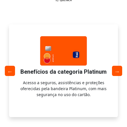
By:
Quiz MCA
Benefícios da categoria Platinum
Acesso a seguros, assistências e proteções
Ac
oferecidas pela bandeira Platinum, com mais
s
segurança no uso do cartão.
is.