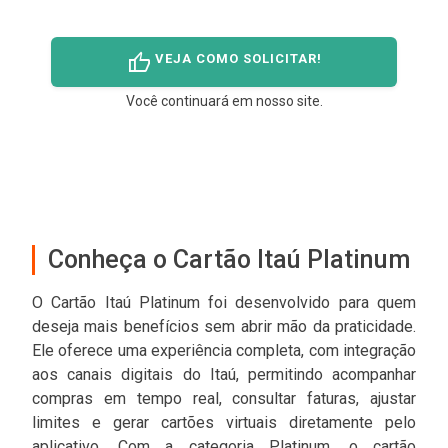
thumb_up
VEJA COMO SOLICITAR!
Você continuará em nosso site.
Conheça o Cartão Itaú Platinum
O Cartão Itaú Platinum foi desenvolvido para quem
deseja mais benefícios sem abrir mão da praticidade.
Ele oferece uma experiência completa, com integração
aos canais digitais do Itaú, permitindo acompanhar
compras em tempo real, consultar faturas, ajustar
limites e gerar cartões virtuais diretamente pelo
aplicativo. Com a categoria Platinum, o cartão