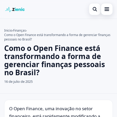
Abrir búsqued
Início
Inicio
›
Finanças
›
Como o Open Finance está transformando a forma de gerenciar finanças
Buscar en el sitio
Finanças
×
pessoais no Brasil?
Como o Open Finance está
Buscar:
Investimento
transformando a forma de
Pulsa Enter para buscar o ESC para cerrar.
Cartões de Crédito
gerenciar finanças pessoais
no Brasil?
Legal
16 de julio de 2025
O Open Finance, uma inovação no setor
financeiro, está rapidamente modificando a