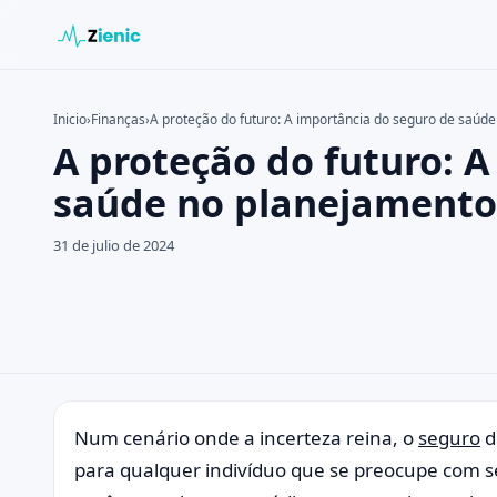
Inicio
›
Finanças
›
A proteção do futuro: A importância do seguro de saúde
A proteção do futuro: 
Buscar en el sitio
Buscar:
saúde no planejamento 
Pulsa Enter para buscar o ESC para cerrar.
31 de julio de 2024
Num cenário onde a incerteza reina, o
seguro
d
para qualquer indivíduo que se preocupe com s