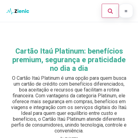
Abrir búsque
Ir para o conteúdo
Início
Buscar en el sitio
×
Finanças
Cartão Itaú Platinum: benefícios
Buscar:
premium, segurança e praticidade
Investimento
no dia a dia
Cartões de Crédito
Pulsa Enter para buscar o ESC para cerrar.
O Cartão Itaú Platinum é uma opção para quem busca
um cartão de crédito com benefícios diferenciados,
Legal
boa aceitação e recursos que facilitam a rotina
financeira. Com vantagens da categoria Platinum, ele
oferece mais segurança em compras, benefícios em
viagens e integração com os serviços digitais do Itaú.
Ideal para quem quer equilíbrio entre custo e
benefícios, o Cartão Itaú Platinum atende diferentes
perfis de consumidores, unindo tecnologia, controle e
conveniência.