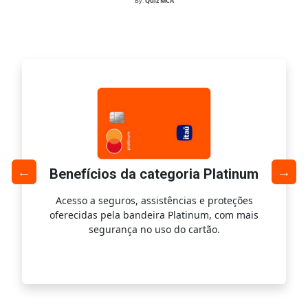
By:
Quiz MCA
Benefícios da categoria Platinum
Acesso a seguros, assistências e proteções
Ac
oferecidas pela bandeira Platinum, com mais
s
segurança no uso do cartão.
is.