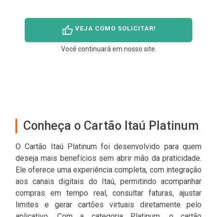
thumb_up
VEJA COMO SOLICITAR!
Você continuará em nosso site.
Conheça o Cartão Itaú Platinum
O Cartão Itaú Platinum foi desenvolvido para quem
deseja mais benefícios sem abrir mão da praticidade.
Ele oferece uma experiência completa, com integração
aos canais digitais do Itaú, permitindo acompanhar
compras em tempo real, consultar faturas, ajustar
limites e gerar cartões virtuais diretamente pelo
aplicativo. Com a categoria Platinum, o cartão