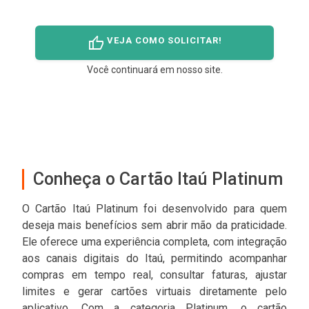
thumb_up
VEJA COMO SOLICITAR!
Você continuará em nosso site.
Conheça o Cartão Itaú Platinum
O Cartão Itaú Platinum foi desenvolvido para quem
deseja mais benefícios sem abrir mão da praticidade.
Ele oferece uma experiência completa, com integração
aos canais digitais do Itaú, permitindo acompanhar
compras em tempo real, consultar faturas, ajustar
limites e gerar cartões virtuais diretamente pelo
aplicativo. Com a categoria Platinum, o cartão