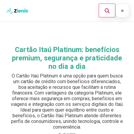
Abrir búsque
Ir para o conteúdo
Início
Buscar en el sitio
×
Finanças
Cartão Itaú Platinum: benefícios
Buscar:
premium, segurança e praticidade
Investimento
no dia a dia
Cartões de Crédito
Pulsa Enter para buscar o ESC para cerrar.
O Cartão Itaú Platinum é uma opção para quem busca
um cartão de crédito com benefícios diferenciados,
Legal
boa aceitação e recursos que facilitam a rotina
financeira. Com vantagens da categoria Platinum, ele
oferece mais segurança em compras, benefícios em
viagens e integração com os serviços digitais do Itaú.
Ideal para quem quer equilíbrio entre custo e
benefícios, o Cartão Itaú Platinum atende diferentes
perfis de consumidores, unindo tecnologia, controle e
conveniência.