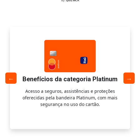
By:
Quiz MCA
Benefícios da categoria Platinum
Acesso a seguros, assistências e proteções
Ac
oferecidas pela bandeira Platinum, com mais
s
segurança no uso do cartão.
is.