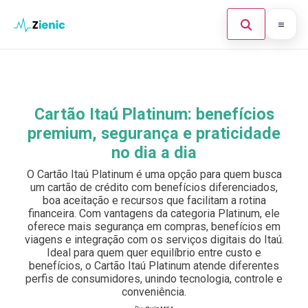
Abrir búsque
Ir para o conteúdo
Início
Buscar en el sitio
×
Finanças
Cartão Itaú Platinum: benefícios
Buscar:
premium, segurança e praticidade
Investimento
no dia a dia
Cartões de Crédito
Pulsa Enter para buscar o ESC para cerrar.
O Cartão Itaú Platinum é uma opção para quem busca
um cartão de crédito com benefícios diferenciados,
Legal
boa aceitação e recursos que facilitam a rotina
financeira. Com vantagens da categoria Platinum, ele
oferece mais segurança em compras, benefícios em
viagens e integração com os serviços digitais do Itaú.
Ideal para quem quer equilíbrio entre custo e
benefícios, o Cartão Itaú Platinum atende diferentes
perfis de consumidores, unindo tecnologia, controle e
conveniência.