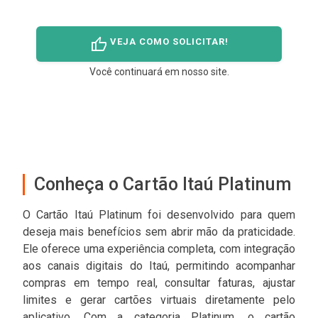
thumb_up
VEJA COMO SOLICITAR!
Você continuará em nosso site.
Conheça o Cartão Itaú Platinum
O Cartão Itaú Platinum foi desenvolvido para quem
deseja mais benefícios sem abrir mão da praticidade.
Ele oferece uma experiência completa, com integração
aos canais digitais do Itaú, permitindo acompanhar
compras em tempo real, consultar faturas, ajustar
limites e gerar cartões virtuais diretamente pelo
aplicativo. Com a categoria Platinum, o cartão