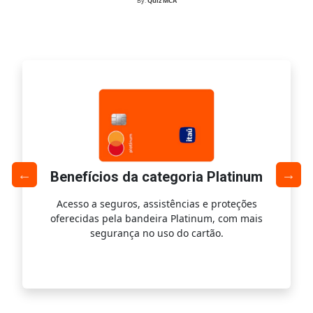
By:
Quiz MCA
Benefícios da categoria Platinum
Acesso a seguros, assistências e proteções
Ac
oferecidas pela bandeira Platinum, com mais
s
segurança no uso do cartão.
is.