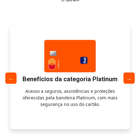
By:
Quiz MCA
Benefícios da categoria Platinum
Acesso a seguros, assistências e proteções
Ac
oferecidas pela bandeira Platinum, com mais
s
segurança no uso do cartão.
is.