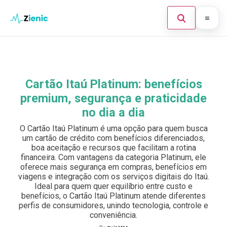
Abrir búsque
Ir para o conteúdo
Início
Buscar en el sitio
×
Finanças
Cartão Itaú Platinum: benefícios
Buscar:
premium, segurança e praticidade
Investimento
no dia a dia
Cartões de Crédito
Pulsa Enter para buscar o ESC para cerrar.
O Cartão Itaú Platinum é uma opção para quem busca
um cartão de crédito com benefícios diferenciados,
Legal
boa aceitação e recursos que facilitam a rotina
financeira. Com vantagens da categoria Platinum, ele
oferece mais segurança em compras, benefícios em
viagens e integração com os serviços digitais do Itaú.
Ideal para quem quer equilíbrio entre custo e
benefícios, o Cartão Itaú Platinum atende diferentes
perfis de consumidores, unindo tecnologia, controle e
conveniência.