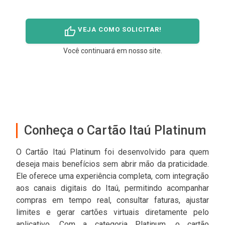
thumb_up
VEJA COMO SOLICITAR!
Você continuará em nosso site.
Conheça o Cartão Itaú Platinum
O Cartão Itaú Platinum foi desenvolvido para quem
deseja mais benefícios sem abrir mão da praticidade.
Ele oferece uma experiência completa, com integração
aos canais digitais do Itaú, permitindo acompanhar
compras em tempo real, consultar faturas, ajustar
limites e gerar cartões virtuais diretamente pelo
aplicativo. Com a categoria Platinum, o cartão