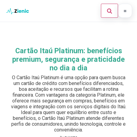
Abrir búsque
Ir para o conteúdo
Início
Buscar en el sitio
×
Finanças
Cartão Itaú Platinum: benefícios
Buscar:
premium, segurança e praticidade
Investimento
no dia a dia
Cartões de Crédito
Pulsa Enter para buscar o ESC para cerrar.
O Cartão Itaú Platinum é uma opção para quem busca
um cartão de crédito com benefícios diferenciados,
Legal
boa aceitação e recursos que facilitam a rotina
financeira. Com vantagens da categoria Platinum, ele
oferece mais segurança em compras, benefícios em
viagens e integração com os serviços digitais do Itaú.
Ideal para quem quer equilíbrio entre custo e
benefícios, o Cartão Itaú Platinum atende diferentes
perfis de consumidores, unindo tecnologia, controle e
conveniência.