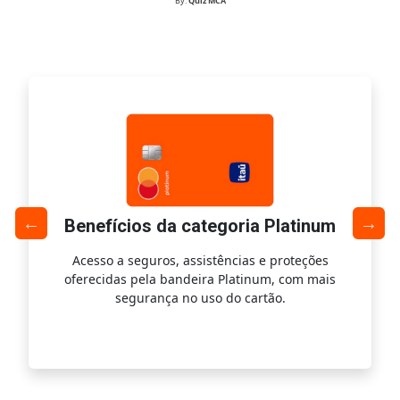
By:
Quiz MCA
Benefícios da categoria Platinum
Acesso a seguros, assistências e proteções
Ac
oferecidas pela bandeira Platinum, com mais
s
segurança no uso do cartão.
is.