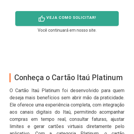
thumb_up
VEJA COMO SOLICITAR!
Você continuará em nosso site.
Conheça o Cartão Itaú Platinum
O Cartão Itaú Platinum foi desenvolvido para quem
deseja mais benefícios sem abrir mão da praticidade.
Ele oferece uma experiência completa, com integração
aos canais digitais do Itaú, permitindo acompanhar
compras em tempo real, consultar faturas, ajustar
limites e gerar cartões virtuais diretamente pelo
aplicativo. Com a categoria Platinum, o cartão