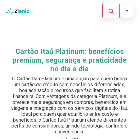
Abrir búsque
Ir para o conteúdo
Início
Buscar en el sitio
×
Finanças
Cartão Itaú Platinum: benefícios
Buscar:
premium, segurança e praticidade
Investimento
no dia a dia
Cartões de Crédito
Pulsa Enter para buscar o ESC para cerrar.
O Cartão Itaú Platinum é uma opção para quem busca
um cartão de crédito com benefícios diferenciados,
Legal
boa aceitação e recursos que facilitam a rotina
financeira. Com vantagens da categoria Platinum, ele
oferece mais segurança em compras, benefícios em
viagens e integração com os serviços digitais do Itaú.
Ideal para quem quer equilíbrio entre custo e
benefícios, o Cartão Itaú Platinum atende diferentes
perfis de consumidores, unindo tecnologia, controle e
conveniência.