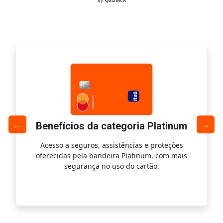
By:
Quiz MCA
Benefícios da categoria Platinum
Acesso a seguros, assistências e proteções
Ac
oferecidas pela bandeira Platinum, com mais
s
segurança no uso do cartão.
is.