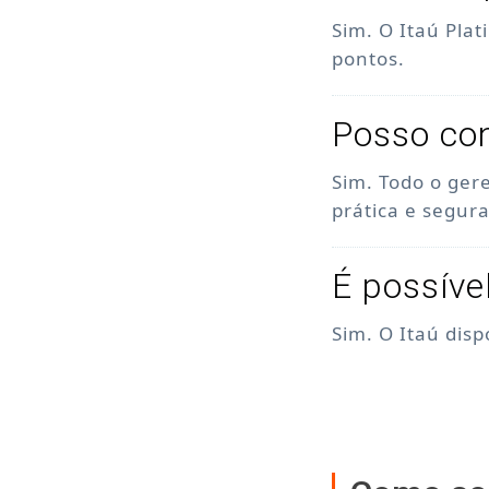
Sim. O Itaú Pla
pontos.
Posso con
Sim. Todo o ger
prática e segura
É possíve
Sim. O Itaú dis