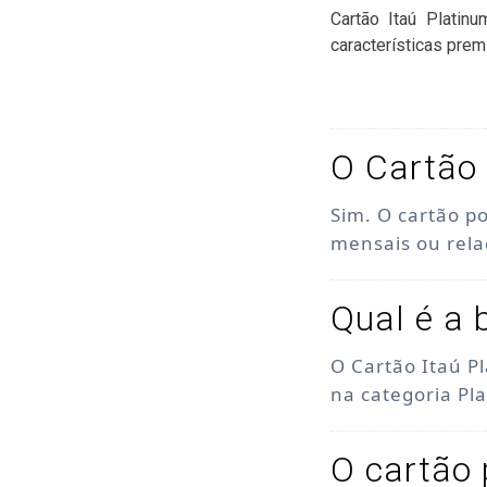
Cartão Itaú Platin
características prem
O Cartão 
Sim. O cartão p
mensais ou rel
Qual é a 
O Cartão Itaú P
na categoria Pl
O cartão 