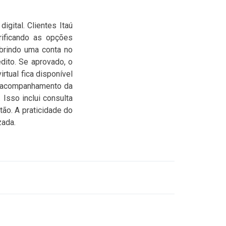
igital. Clientes Itaú
erificando as opções
abrindo uma conta no
dito. Se aprovado, o
rtual fica disponível
o acompanhamento da
Isso inclui consulta
tão. A praticidade do
zada.