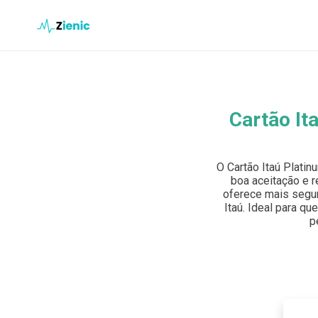
Ir para o conteúdo
Buscar en el sitio
Cartão It
Buscar:
O Cartão Itaú Plati
Pulsa Enter para buscar o ESC para cerrar.
boa aceitação e r
oferece mais segur
Itaú. Ideal para qu
p