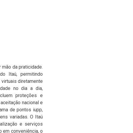
 mão da praticidade.
o Itaú, permitindo
 virtuais diretamente
idade no dia a dia,
ncluem proteções e
 aceitação nacional e
rama de pontos iupp,
ens variadas. O Itaú
alização e serviços
o em conveniência, o