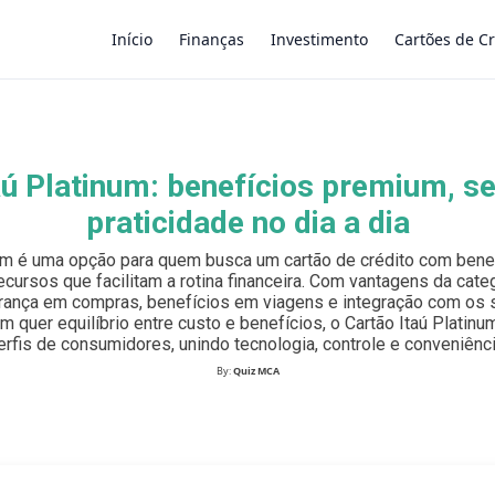
Início
Finanças
Investimento
Cartões de Cr
×
aú Platinum: benefícios premium, s
praticidade no dia a dia
num é uma opção para quem busca um cartão de crédito com benef
ecursos que facilitam a rotina financeira. Com vantagens da categ
ança em compras, benefícios em viagens e integração com os s
em quer equilíbrio entre custo e benefícios, o Cartão Itaú Platin
erfis de consumidores, unindo tecnologia, controle e conveniênci
By:
Quiz MCA