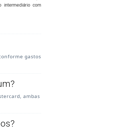
o intermediário com
 conforme gastos
num?
stercard, ambas
tos?