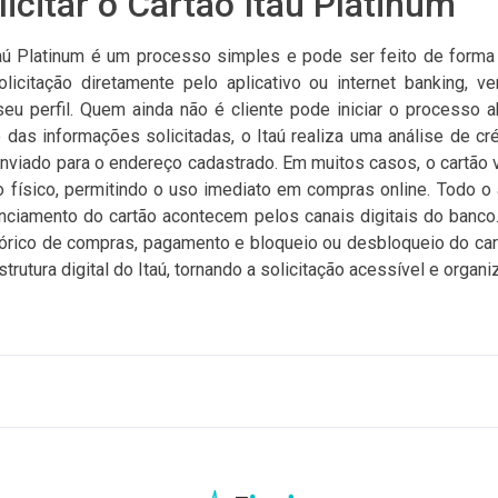
icitar o Cartão Itaú Platinum
taú Platinum é um processo simples e pode ser feito de forma d
licitação diretamente pelo aplicativo ou internet banking, v
seu perfil. Quem ainda não é cliente pode iniciar o processo 
 das informações solicitadas, o Itaú realiza uma análise de cré
enviado para o endereço cadastrado. Em muitos casos, o cartão vi
o físico, permitindo o uso imediato em compras online. Todo 
enciamento do cartão acontecem pelos canais digitais do banco. 
istórico de compras, pagamento e bloqueio ou desbloqueio do car
trutura digital do Itaú, tornando a solicitação acessível e organi