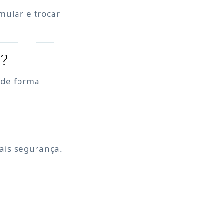
mular e trocar
o?
, de forma
mais segurança.