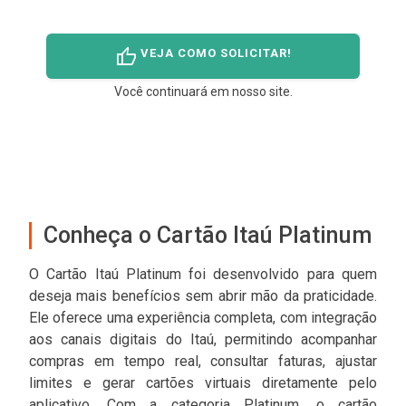
thumb_up
VEJA COMO SOLICITAR!
Você continuará em nosso site.
Conheça o Cartão Itaú Platinum
O Cartão Itaú Platinum foi desenvolvido para quem
deseja mais benefícios sem abrir mão da praticidade.
Ele oferece uma experiência completa, com integração
aos canais digitais do Itaú, permitindo acompanhar
compras em tempo real, consultar faturas, ajustar
limites e gerar cartões virtuais diretamente pelo
aplicativo. Com a categoria Platinum, o cartão