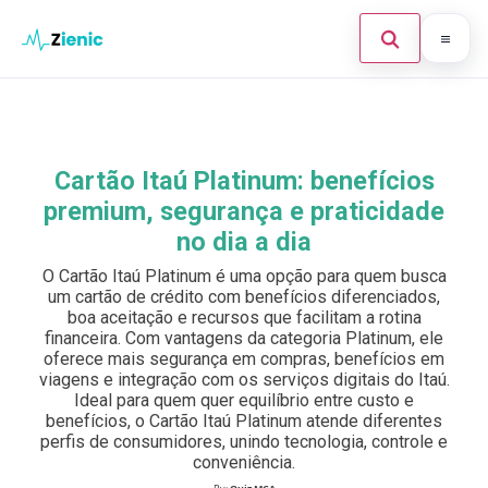
Abrir búsque
Ir para o conteúdo
Início
Buscar en el sitio
×
Finanças
Cartão Itaú Platinum: benefícios
Buscar:
premium, segurança e praticidade
Investimento
no dia a dia
Cartões de Crédito
Pulsa Enter para buscar o ESC para cerrar.
O Cartão Itaú Platinum é uma opção para quem busca
um cartão de crédito com benefícios diferenciados,
Legal
boa aceitação e recursos que facilitam a rotina
financeira. Com vantagens da categoria Platinum, ele
oferece mais segurança em compras, benefícios em
viagens e integração com os serviços digitais do Itaú.
Ideal para quem quer equilíbrio entre custo e
benefícios, o Cartão Itaú Platinum atende diferentes
perfis de consumidores, unindo tecnologia, controle e
conveniência.