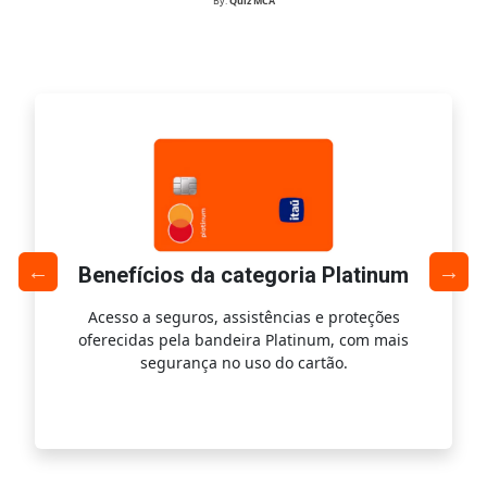
By:
Quiz MCA
Benefícios da categoria Platinum
Acesso a seguros, assistências e proteções
Ac
oferecidas pela bandeira Platinum, com mais
s
segurança no uso do cartão.
is.