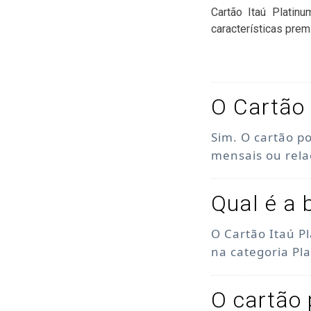
Cartão Itaú Platin
características prem
O Cartão 
Sim. O cartão p
mensais ou rel
Qual é a 
O Cartão Itaú P
na categoria Pl
O cartão 