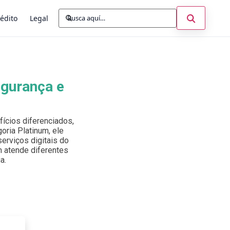
Buscar:
Abrir búsq
édito
Legal
egurança e
ícios diferenciados,
oria Platinum, ele
erviços digitais do
um atende diferentes
a.