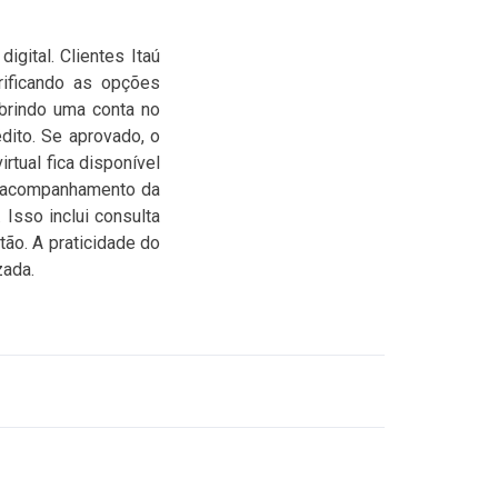
igital. Clientes Itaú
erificando as opções
abrindo uma conta no
dito. Se aprovado, o
rtual fica disponível
o acompanhamento da
Isso inclui consulta
tão. A praticidade do
zada.