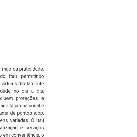
 mão da praticidade.
o Itaú, permitindo
 virtuais diretamente
idade no dia a dia,
ncluem proteções e
 aceitação nacional e
rama de pontos iupp,
ens variadas. O Itaú
alização e serviços
o em conveniência, o