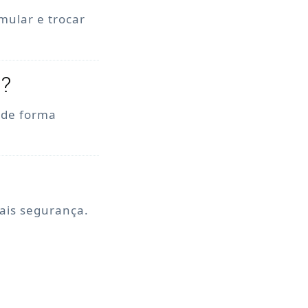
mular e trocar
o?
, de forma
mais segurança.