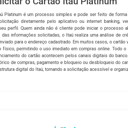
icitar o Cartão Itaú Platinum
taú Platinum é um processo simples e pode ser feito de forma d
licitação diretamente pelo aplicativo ou internet banking, v
seu perfil. Quem ainda não é cliente pode iniciar o processo 
 das informações solicitadas, o Itaú realiza uma análise de cré
enviado para o endereço cadastrado. Em muitos casos, o cartão vi
o físico, permitindo o uso imediato em compras online. Todo 
enciamento do cartão acontecem pelos canais digitais do banco. 
istórico de compras, pagamento e bloqueio ou desbloqueio do car
trutura digital do Itaú, tornando a solicitação acessível e organi