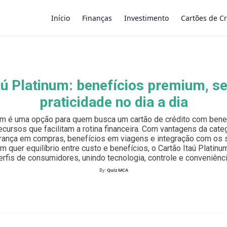
Início
Finanças
Investimento
Cartões de Cr
×
aú Platinum: benefícios premium, s
praticidade no dia a dia
num é uma opção para quem busca um cartão de crédito com benef
ecursos que facilitam a rotina financeira. Com vantagens da categ
ança em compras, benefícios em viagens e integração com os s
em quer equilíbrio entre custo e benefícios, o Cartão Itaú Platin
erfis de consumidores, unindo tecnologia, controle e conveniênci
By:
Quiz MCA