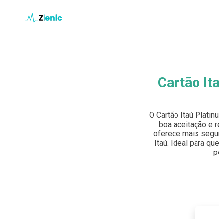
Ir para o conteúdo
Buscar en el sitio
Cartão It
Buscar:
O Cartão Itaú Plati
Pulsa Enter para buscar o ESC para cerrar.
boa aceitação e r
oferece mais segur
Itaú. Ideal para qu
p