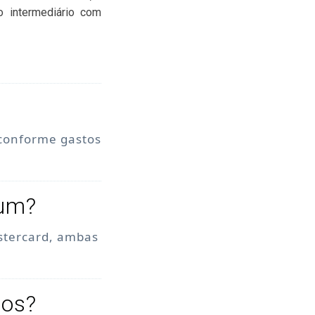
o intermediário com
 conforme gastos
num?
stercard, ambas
tos?