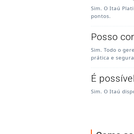
Sim. O Itaú Pla
pontos.
Posso con
Sim. Todo o ger
prática e segura
É possíve
Sim. O Itaú dis