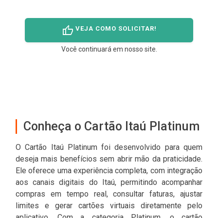
thumb_up
VEJA COMO SOLICITAR!
Você continuará em nosso site.
Conheça o Cartão Itaú Platinum
O Cartão Itaú Platinum foi desenvolvido para quem
deseja mais benefícios sem abrir mão da praticidade.
Ele oferece uma experiência completa, com integração
aos canais digitais do Itaú, permitindo acompanhar
compras em tempo real, consultar faturas, ajustar
limites e gerar cartões virtuais diretamente pelo
aplicativo. Com a categoria Platinum, o cartão