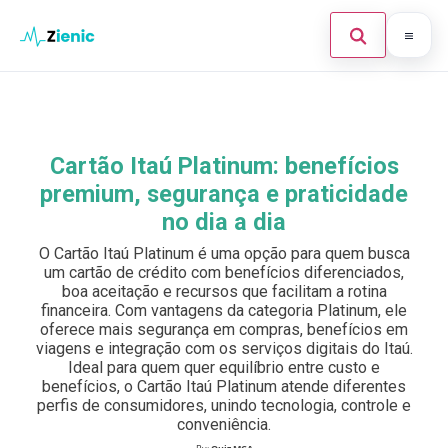
Abrir búsque
Ir para o conteúdo
Início
Buscar en el sitio
×
Finanças
Cartão Itaú Platinum: benefícios
Buscar:
premium, segurança e praticidade
Investimento
no dia a dia
Cartões de Crédito
Pulsa Enter para buscar o ESC para cerrar.
O Cartão Itaú Platinum é uma opção para quem busca
um cartão de crédito com benefícios diferenciados,
Legal
boa aceitação e recursos que facilitam a rotina
financeira. Com vantagens da categoria Platinum, ele
oferece mais segurança em compras, benefícios em
viagens e integração com os serviços digitais do Itaú.
Ideal para quem quer equilíbrio entre custo e
benefícios, o Cartão Itaú Platinum atende diferentes
perfis de consumidores, unindo tecnologia, controle e
conveniência.