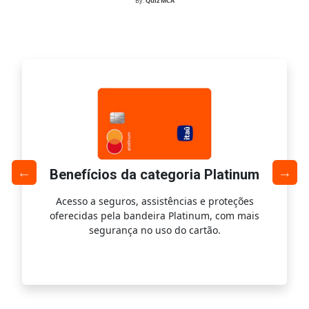
By:
Quiz MCA
Benefícios da categoria Platinum
Acesso a seguros, assistências e proteções
Ac
oferecidas pela bandeira Platinum, com mais
s
segurança no uso do cartão.
is.