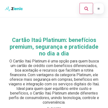
Abrir búsque
Ir para o conteúdo
Início
Buscar en el sitio
×
Finanças
Cartão Itaú Platinum: benefícios
Buscar:
premium, segurança e praticidade
Investimento
no dia a dia
Cartões de Crédito
Pulsa Enter para buscar o ESC para cerrar.
O Cartão Itaú Platinum é uma opção para quem busca
um cartão de crédito com benefícios diferenciados,
Legal
boa aceitação e recursos que facilitam a rotina
financeira. Com vantagens da categoria Platinum, ele
oferece mais segurança em compras, benefícios em
viagens e integração com os serviços digitais do Itaú.
Ideal para quem quer equilíbrio entre custo e
benefícios, o Cartão Itaú Platinum atende diferentes
perfis de consumidores, unindo tecnologia, controle e
conveniência.