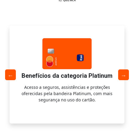
By:
Quiz MCA
Benefícios da categoria Platinum
Acesso a seguros, assistências e proteções
Ac
oferecidas pela bandeira Platinum, com mais
s
segurança no uso do cartão.
is.