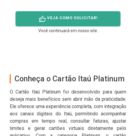
thumb_up
VEJA COMO SOLICITAR!
Você continuará em nosso site.
Conheça o Cartão Itaú Platinum
O Cartão Itaú Platinum foi desenvolvido para quem
deseja mais benefícios sem abrir mão da praticidade.
Ele oferece uma experiência completa, com integração
aos canais digitais do Itaú, permitindo acompanhar
compras em tempo real, consultar faturas, ajustar
limites e gerar cartões virtuais diretamente pelo
aplicativo. Com a categoria Platinum, o cartão