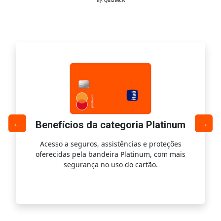
By:
Quiz MCA
Benefícios da categoria Platinum
Acesso a seguros, assistências e proteções
Ac
oferecidas pela bandeira Platinum, com mais
s
segurança no uso do cartão.
is.