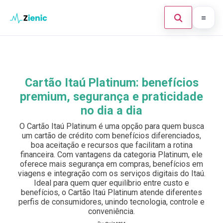
Abrir búsque
Ir para o conteúdo
Início
Buscar en el sitio
×
Finanças
Cartão Itaú Platinum: benefícios
Buscar:
premium, segurança e praticidade
Investimento
no dia a dia
Cartões de Crédito
Pulsa Enter para buscar o ESC para cerrar.
O Cartão Itaú Platinum é uma opção para quem busca
um cartão de crédito com benefícios diferenciados,
Legal
boa aceitação e recursos que facilitam a rotina
financeira. Com vantagens da categoria Platinum, ele
oferece mais segurança em compras, benefícios em
viagens e integração com os serviços digitais do Itaú.
Ideal para quem quer equilíbrio entre custo e
benefícios, o Cartão Itaú Platinum atende diferentes
perfis de consumidores, unindo tecnologia, controle e
conveniência.