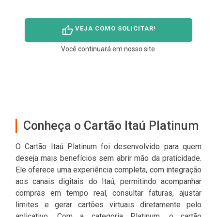
thumb_up
VEJA COMO SOLICITAR!
Você continuará em nosso site.
Conheça o Cartão Itaú Platinum
O Cartão Itaú Platinum foi desenvolvido para quem
deseja mais benefícios sem abrir mão da praticidade.
Ele oferece uma experiência completa, com integração
aos canais digitais do Itaú, permitindo acompanhar
compras em tempo real, consultar faturas, ajustar
limites e gerar cartões virtuais diretamente pelo
aplicativo. Com a categoria Platinum, o cartão