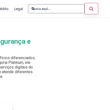
Buscar:
Abrir búsq
édito
Legal
egurança e
ícios diferenciados,
oria Platinum, ele
erviços digitais do
um atende diferentes
a.