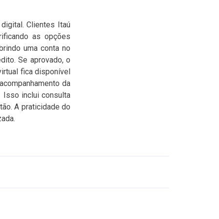
igital. Clientes Itaú
erificando as opções
abrindo uma conta no
dito. Se aprovado, o
rtual fica disponível
o acompanhamento da
Isso inclui consulta
tão. A praticidade do
zada.