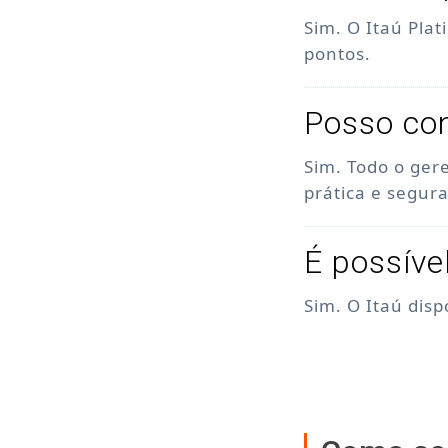
Sim. O Itaú Pla
pontos.
Posso con
Sim. Todo o ger
prática e segura
É possíve
Sim. O Itaú dis