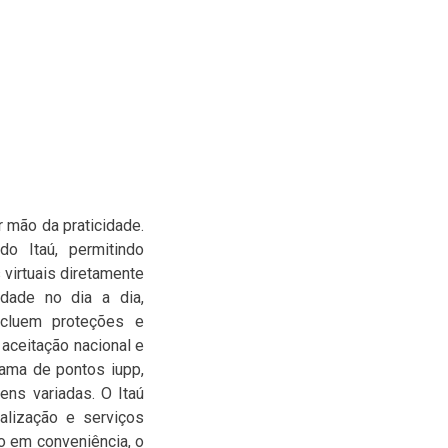
 mão da praticidade.
o Itaú, permitindo
 virtuais diretamente
idade no dia a dia,
ncluem proteções e
 aceitação nacional e
rama de pontos iupp,
ens variadas. O Itaú
alização e serviços
o em conveniência, o