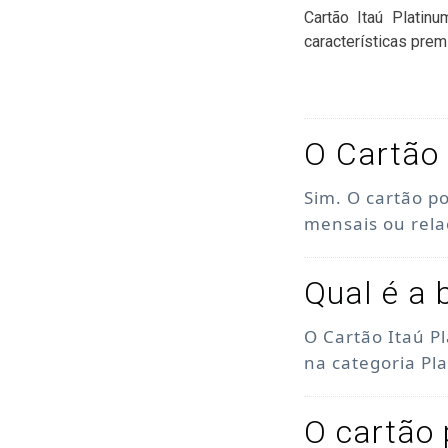
Cartão Itaú Platin
características prem
O Cartão 
Sim. O cartão p
mensais ou rel
Qual é a 
O Cartão Itaú P
na categoria Pl
O cartão 