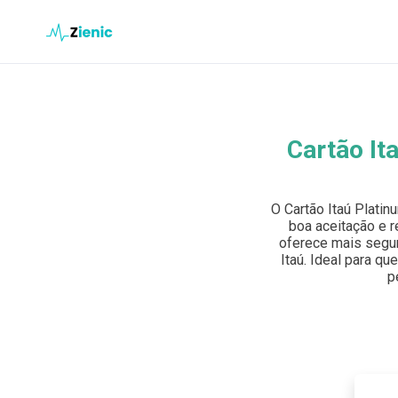
Ir para o conteúdo
Buscar en el sitio
Cartão It
Buscar:
O Cartão Itaú Plati
Pulsa Enter para buscar o ESC para cerrar.
boa aceitação e r
oferece mais segur
Itaú. Ideal para qu
p