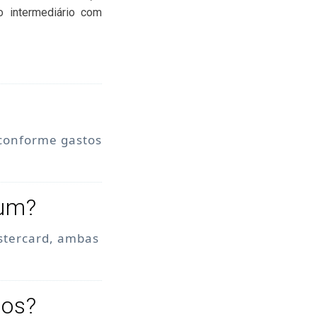
o intermediário com
 conforme gastos
num?
stercard, ambas
tos?