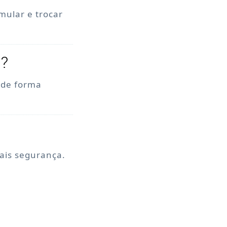
mular e trocar
o?
, de forma
mais segurança.