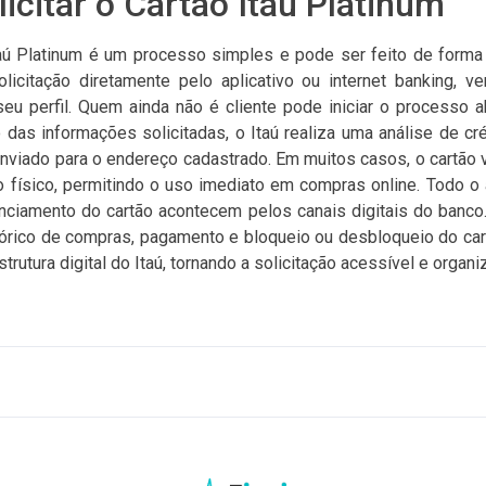
icitar o Cartão Itaú Platinum
taú Platinum é um processo simples e pode ser feito de forma d
licitação diretamente pelo aplicativo ou internet banking, v
seu perfil. Quem ainda não é cliente pode iniciar o processo 
 das informações solicitadas, o Itaú realiza uma análise de cré
enviado para o endereço cadastrado. Em muitos casos, o cartão vi
o físico, permitindo o uso imediato em compras online. Todo 
enciamento do cartão acontecem pelos canais digitais do banco. 
istórico de compras, pagamento e bloqueio ou desbloqueio do car
trutura digital do Itaú, tornando a solicitação acessível e organi