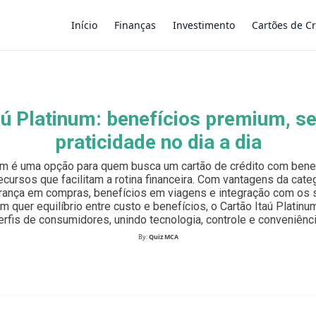
Início
Finanças
Investimento
Cartões de Cr
×
aú Platinum: benefícios premium, s
praticidade no dia a dia
num é uma opção para quem busca um cartão de crédito com benef
ecursos que facilitam a rotina financeira. Com vantagens da categ
ança em compras, benefícios em viagens e integração com os s
em quer equilíbrio entre custo e benefícios, o Cartão Itaú Platin
erfis de consumidores, unindo tecnologia, controle e conveniênci
By:
Quiz MCA