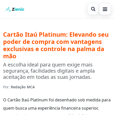
Abrir búsq
Início
Cartão Itaú Platinum: Elevando seu
Buscar en el sitio
×
Finanças
poder de compra com vantagens
Buscar:
exclusivas e controle na palma da
Investimento
mão
Pulsa Enter para buscar o ESC para cerrar.
Cartões de Crédito
A escolha ideal para quem exige mais
segurança, facilidades digitais e ampla
Legal
aceitação em todas as suas jornadas.
Por:
Redação MCA
O Cartão Itaú Platinum foi desenhado sob medida para
quem busca uma experiência financeira superior,