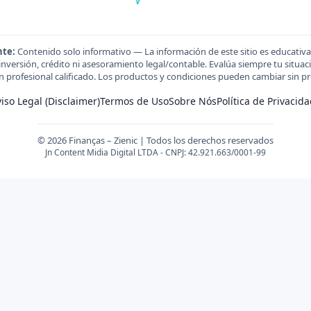
nte:
Contenido solo informativo — La información de este sitio es educativa
versión, crédito ni asesoramiento legal/contable. Evalúa siempre tu situación
n profesional calificado. Los productos y condiciones pueden cambiar sin pr
iso Legal (Disclaimer)
Termos de Uso
Sobre Nós
Política de Privacid
© 2026 Finanças – Zienic | Todos los derechos reservados
Jn Content Midia Digital LTDA - CNPJ: 42.921.663/0001-99