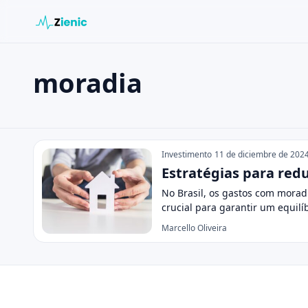
moradia
Buscar en el sitio
Buscar:
moradia
Pulsa Enter para buscar o ESC para cerrar.
Investimento
11 de diciembre de 202
Estratégias para redu
No Brasil, os gastos com morad
crucial para garantir um equilí
Marcello Oliveira