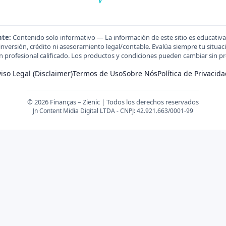
nte:
Contenido solo informativo — La información de este sitio es educativa
versión, crédito ni asesoramiento legal/contable. Evalúa siempre tu situación
n profesional calificado. Los productos y condiciones pueden cambiar sin pr
iso Legal (Disclaimer)
Termos de Uso
Sobre Nós
Política de Privacid
© 2026 Finanças – Zienic | Todos los derechos reservados
Jn Content Midia Digital LTDA - CNPJ: 42.921.663/0001-99