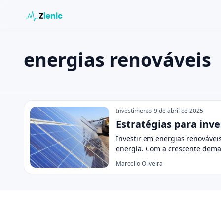
energias renováveis
Buscar en el sitio
Buscar:
energias renováveis
Pulsa Enter para buscar o ESC para cerrar.
Investimento
9 de abril de 2025
Estratégias para inv
Investir em energias renovávei
energia. Com a crescente dema
Marcello Oliveira