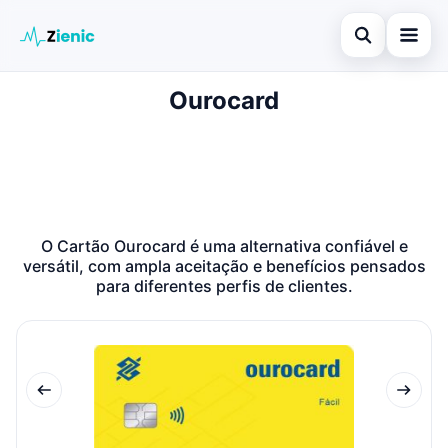
Abrir búsqued
Ourocard
Início
Buscar en el sitio
Finanças
×
Buscar:
Investimento
Pulsa Enter para buscar o ESC para cerrar.
Cartões de Crédito
O Cartão Ourocard é uma alternativa confiável e
versátil, com ampla aceitação e benefícios pensados
Legal
para diferentes perfis de clientes.