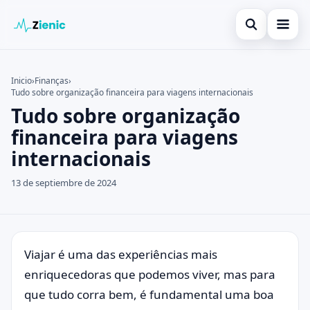
Abrir búsqued
Início
Inicio
›
Finanças
›
Tudo sobre organização financeira para viagens internacionais
Buscar en el sitio
Finanças
×
Tudo sobre organização
Buscar:
Investimento
financeira para viagens
internacionais
Pulsa Enter para buscar o ESC para cerrar.
Cartões de Crédito
13 de septiembre de 2024
Legal
Viajar é uma das experiências mais
enriquecedoras que podemos viver, mas para
que tudo corra bem, é fundamental uma boa