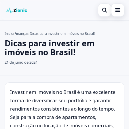
Abrir búsqued
Início
Inicio
›
Finanças
›
Dicas para investir em imóveis no Brasil!
Dicas para investir em
Buscar en el sitio
Finanças
×
imóveis no Brasil!
Buscar:
Investimento
21 de junio de 2024
Pulsa Enter para buscar o ESC para cerrar.
Cartões de Crédito
Legal
Investir em imóveis no Brasil é uma excelente
forma de diversificar seu portfólio e garantir
rendimentos consistentes ao longo do tempo.
Seja para a compra de apartamentos,
construção ou locação de imóveis comerciais,