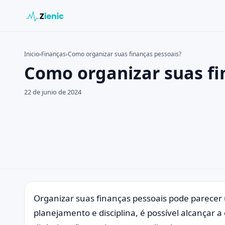
Inicio
›
Finanças
›
Como organizar suas finanças pessoais?
Como organizar suas fi
Buscar en el sitio
Buscar:
22 de junio de 2024
Pulsa Enter para buscar o ESC para cerrar.
Organizar suas finanças pessoais pode parece
planejamento e disciplina, é possível alcançar a