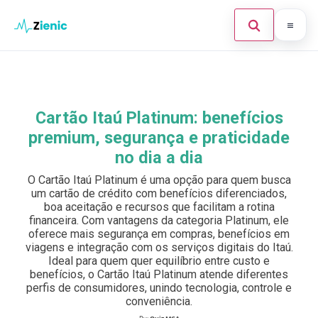
Abrir búsque
Ir para o conteúdo
Início
Buscar en el sitio
×
Finanças
Cartão Itaú Platinum: benefícios
Buscar:
premium, segurança e praticidade
Investimento
no dia a dia
Cartões de Crédito
Pulsa Enter para buscar o ESC para cerrar.
O Cartão Itaú Platinum é uma opção para quem busca
um cartão de crédito com benefícios diferenciados,
Legal
boa aceitação e recursos que facilitam a rotina
financeira. Com vantagens da categoria Platinum, ele
oferece mais segurança em compras, benefícios em
viagens e integração com os serviços digitais do Itaú.
Ideal para quem quer equilíbrio entre custo e
benefícios, o Cartão Itaú Platinum atende diferentes
perfis de consumidores, unindo tecnologia, controle e
conveniência.