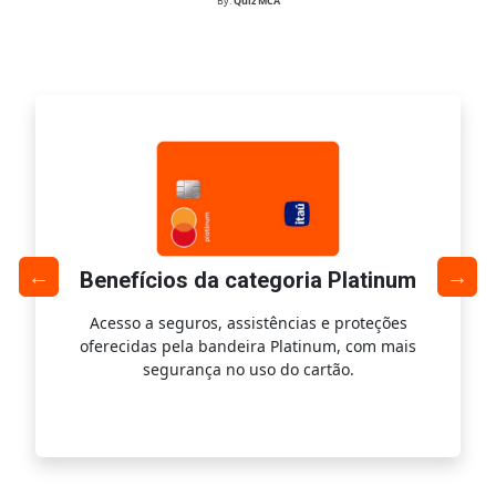
By:
Quiz MCA
Benefícios da categoria Platinum
Acesso a seguros, assistências e proteções
Ac
oferecidas pela bandeira Platinum, com mais
s
segurança no uso do cartão.
is.