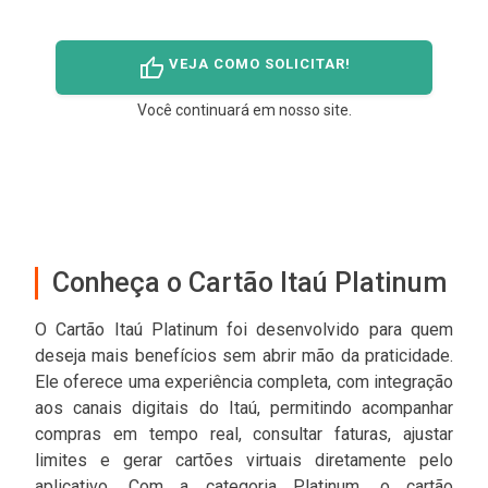
thumb_up
VEJA COMO SOLICITAR!
Você continuará em nosso site.
Conheça o Cartão Itaú Platinum
O Cartão Itaú Platinum foi desenvolvido para quem
deseja mais benefícios sem abrir mão da praticidade.
Ele oferece uma experiência completa, com integração
aos canais digitais do Itaú, permitindo acompanhar
compras em tempo real, consultar faturas, ajustar
limites e gerar cartões virtuais diretamente pelo
aplicativo. Com a categoria Platinum, o cartão