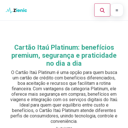
Abrir búsque
Ir para o conteúdo
Início
Buscar en el sitio
×
Finanças
Cartão Itaú Platinum: benefícios
Buscar:
premium, segurança e praticidade
Investimento
no dia a dia
Cartões de Crédito
Pulsa Enter para buscar o ESC para cerrar.
O Cartão Itaú Platinum é uma opção para quem busca
um cartão de crédito com benefícios diferenciados,
Legal
boa aceitação e recursos que facilitam a rotina
financeira. Com vantagens da categoria Platinum, ele
oferece mais segurança em compras, benefícios em
viagens e integração com os serviços digitais do Itaú.
Ideal para quem quer equilíbrio entre custo e
benefícios, o Cartão Itaú Platinum atende diferentes
perfis de consumidores, unindo tecnologia, controle e
conveniência.