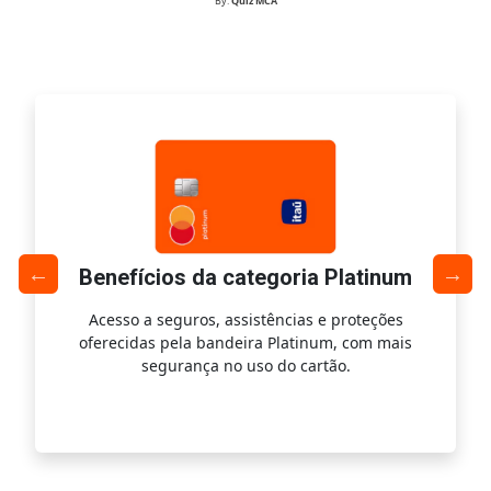
By:
Quiz MCA
Benefícios da categoria Platinum
Acesso a seguros, assistências e proteções
Ac
oferecidas pela bandeira Platinum, com mais
s
segurança no uso do cartão.
is.