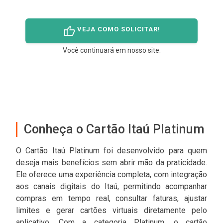
thumb_up
VEJA COMO SOLICITAR!
Você continuará em nosso site.
Conheça o Cartão Itaú Platinum
O Cartão Itaú Platinum foi desenvolvido para quem
deseja mais benefícios sem abrir mão da praticidade.
Ele oferece uma experiência completa, com integração
aos canais digitais do Itaú, permitindo acompanhar
compras em tempo real, consultar faturas, ajustar
limites e gerar cartões virtuais diretamente pelo
aplicativo. Com a categoria Platinum, o cartão