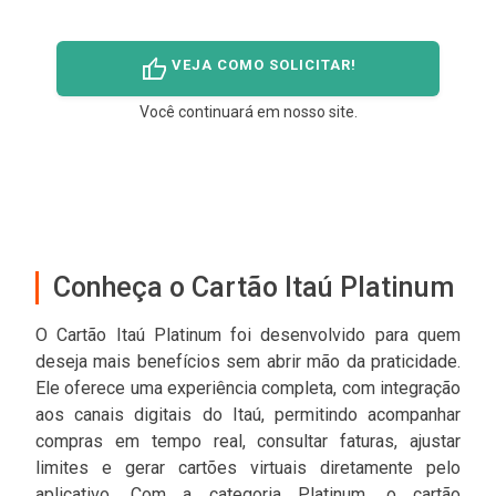
thumb_up
VEJA COMO SOLICITAR!
Você continuará em nosso site.
Conheça o Cartão Itaú Platinum
O Cartão Itaú Platinum foi desenvolvido para quem
deseja mais benefícios sem abrir mão da praticidade.
Ele oferece uma experiência completa, com integração
aos canais digitais do Itaú, permitindo acompanhar
compras em tempo real, consultar faturas, ajustar
limites e gerar cartões virtuais diretamente pelo
aplicativo. Com a categoria Platinum, o cartão