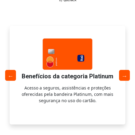
By:
Quiz MCA
Benefícios da categoria Platinum
Acesso a seguros, assistências e proteções
Ac
oferecidas pela bandeira Platinum, com mais
s
segurança no uso do cartão.
is.