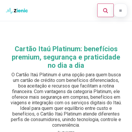
Abrir búsque
Ir para o conteúdo
Início
Buscar en el sitio
×
Finanças
Cartão Itaú Platinum: benefícios
Buscar:
premium, segurança e praticidade
Investimento
no dia a dia
Cartões de Crédito
Pulsa Enter para buscar o ESC para cerrar.
O Cartão Itaú Platinum é uma opção para quem busca
um cartão de crédito com benefícios diferenciados,
Legal
boa aceitação e recursos que facilitam a rotina
financeira. Com vantagens da categoria Platinum, ele
oferece mais segurança em compras, benefícios em
viagens e integração com os serviços digitais do Itaú.
Ideal para quem quer equilíbrio entre custo e
benefícios, o Cartão Itaú Platinum atende diferentes
perfis de consumidores, unindo tecnologia, controle e
conveniência.