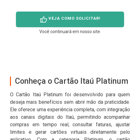
thumb_up
VEJA COMO SOLICITAR!
Você continuará em nosso site.
Conheça o Cartão Itaú Platinum
O Cartão Itaú Platinum foi desenvolvido para quem
deseja mais benefícios sem abrir mão da praticidade.
Ele oferece uma experiência completa, com integração
aos canais digitais do Itaú, permitindo acompanhar
compras em tempo real, consultar faturas, ajustar
limites e gerar cartões virtuais diretamente pelo
aplicativo. Com a categoria Platinum, o cartão