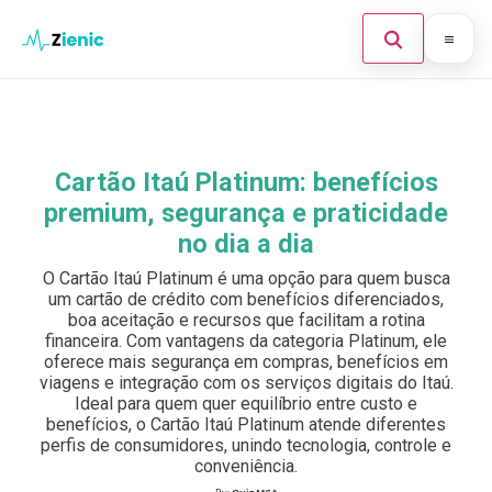
Abrir búsque
Ir para o conteúdo
Início
Buscar en el sitio
×
Finanças
Cartão Itaú Platinum: benefícios
Buscar:
premium, segurança e praticidade
Investimento
no dia a dia
Cartões de Crédito
Pulsa Enter para buscar o ESC para cerrar.
O Cartão Itaú Platinum é uma opção para quem busca
um cartão de crédito com benefícios diferenciados,
Legal
boa aceitação e recursos que facilitam a rotina
financeira. Com vantagens da categoria Platinum, ele
oferece mais segurança em compras, benefícios em
viagens e integração com os serviços digitais do Itaú.
Ideal para quem quer equilíbrio entre custo e
benefícios, o Cartão Itaú Platinum atende diferentes
perfis de consumidores, unindo tecnologia, controle e
conveniência.