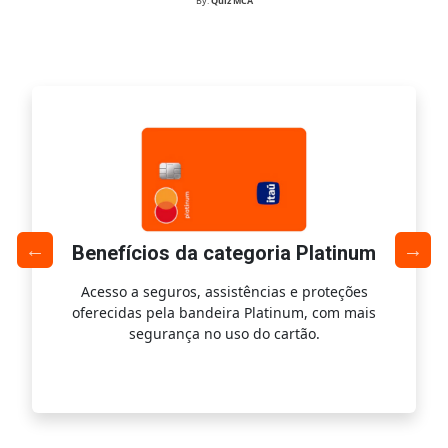
By:
Quiz MCA
Benefícios da categoria Platinum
Acesso a seguros, assistências e proteções
Ac
oferecidas pela bandeira Platinum, com mais
s
segurança no uso do cartão.
is.