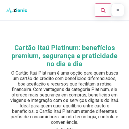
Abrir búsque
Ir para o conteúdo
Início
Buscar en el sitio
×
Finanças
Cartão Itaú Platinum: benefícios
Buscar:
premium, segurança e praticidade
Investimento
no dia a dia
Cartões de Crédito
Pulsa Enter para buscar o ESC para cerrar.
O Cartão Itaú Platinum é uma opção para quem busca
um cartão de crédito com benefícios diferenciados,
Legal
boa aceitação e recursos que facilitam a rotina
financeira. Com vantagens da categoria Platinum, ele
oferece mais segurança em compras, benefícios em
viagens e integração com os serviços digitais do Itaú.
Ideal para quem quer equilíbrio entre custo e
benefícios, o Cartão Itaú Platinum atende diferentes
perfis de consumidores, unindo tecnologia, controle e
conveniência.