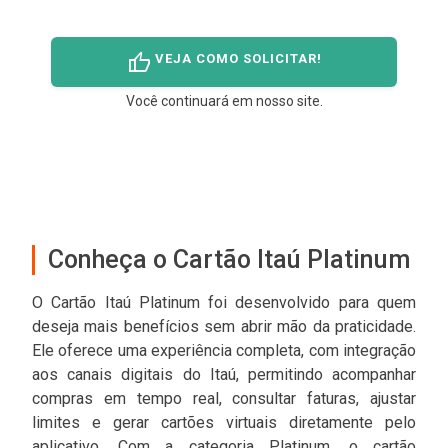
thumb_up
VEJA COMO SOLICITAR!
Você continuará em nosso site.
Conheça o Cartão Itaú Platinum
O Cartão Itaú Platinum foi desenvolvido para quem
deseja mais benefícios sem abrir mão da praticidade.
Ele oferece uma experiência completa, com integração
aos canais digitais do Itaú, permitindo acompanhar
compras em tempo real, consultar faturas, ajustar
limites e gerar cartões virtuais diretamente pelo
aplicativo. Com a categoria Platinum, o cartão