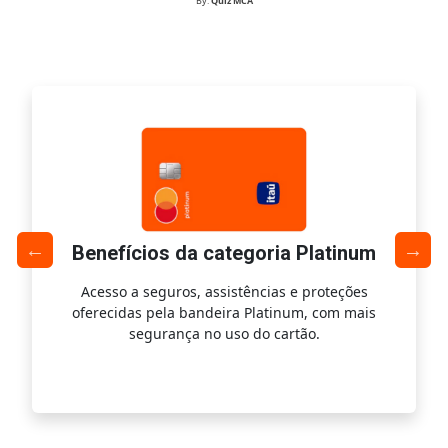
By:
Quiz MCA
Benefícios da categoria Platinum
Acesso a seguros, assistências e proteções
Ac
oferecidas pela bandeira Platinum, com mais
s
segurança no uso do cartão.
is.