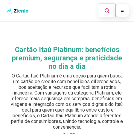
Abrir búsque
Ir para o conteúdo
Início
Buscar en el sitio
×
Finanças
Cartão Itaú Platinum: benefícios
Buscar:
premium, segurança e praticidade
Investimento
no dia a dia
Cartões de Crédito
Pulsa Enter para buscar o ESC para cerrar.
O Cartão Itaú Platinum é uma opção para quem busca
um cartão de crédito com benefícios diferenciados,
Legal
boa aceitação e recursos que facilitam a rotina
financeira. Com vantagens da categoria Platinum, ele
oferece mais segurança em compras, benefícios em
viagens e integração com os serviços digitais do Itaú.
Ideal para quem quer equilíbrio entre custo e
benefícios, o Cartão Itaú Platinum atende diferentes
perfis de consumidores, unindo tecnologia, controle e
conveniência.