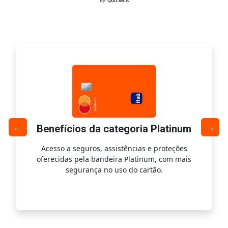
By:
Quiz MCA
Benefícios da categoria Platinum
Acesso a seguros, assistências e proteções
Ac
oferecidas pela bandeira Platinum, com mais
s
segurança no uso do cartão.
is.