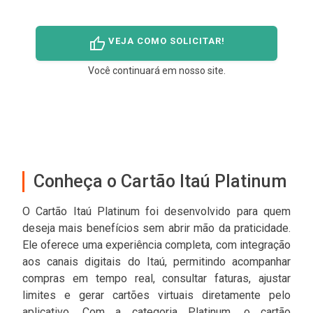
thumb_up
VEJA COMO SOLICITAR!
Você continuará em nosso site.
Conheça o Cartão Itaú Platinum
O Cartão Itaú Platinum foi desenvolvido para quem
deseja mais benefícios sem abrir mão da praticidade.
Ele oferece uma experiência completa, com integração
aos canais digitais do Itaú, permitindo acompanhar
compras em tempo real, consultar faturas, ajustar
limites e gerar cartões virtuais diretamente pelo
aplicativo. Com a categoria Platinum, o cartão